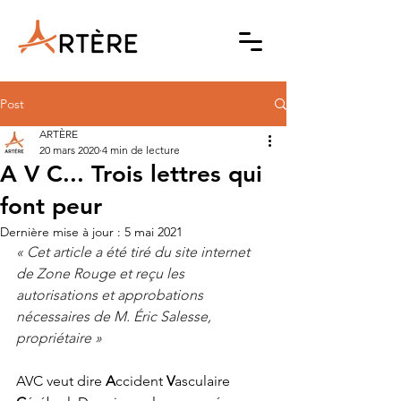
Post
ARTÈRE
20 mars 2020
4 min de lecture
A V C... Trois lettres qui
font peur
Dernière mise à jour :
5 mai 2021
« Cet article a été tiré du site internet 
de Zone Rouge et reçu les 
autorisations et approbations 
nécessaires de M. Éric Salesse, 
propriétaire »
AVC veut dire 
A
ccident 
V
asculaire 