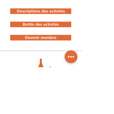
Activités Communauté
Descriptions des activités
Bottin des activités
Devenir membre
Adresse
525, boul. Wilfrid-Hamel,
bureau F.117.2
Québec (Québec)
G1M 2S8