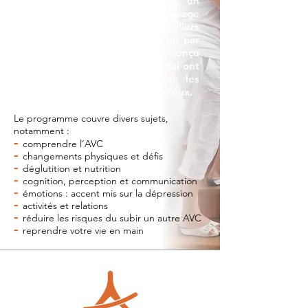
La vie après un AVC est un
programme gratuit d'apprentissage
en groupe, composé de huit ateliers
de deux heures, à raison d'un par
semaine. Il a été conçu
expressément pour les gens qui ont
fait un AVC ainsi que pour les
personnes qui prennent soin d'eux.
Le programme couvre divers sujets,
notamment :
-
comprendre l’AVC
-
changements physiques et défis
-
déglutition et nutrition
-
cognition, perception et communication
-
émotions : accent mis sur la dépression
-
activités et relations
-
réduire les risques du subir un autre AVC
-
reprendre votre vie en main