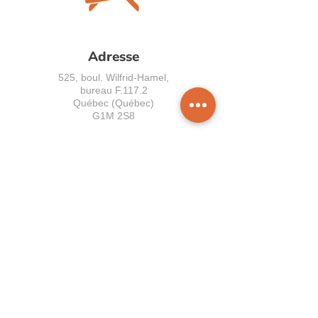
Adresse
525, boul. Wilfrid-Hamel,
bureau F.117.2
Québec (Québec)
G1M 2S8
Contacts
info@arterequebec.com
418-647-3684
Politique de confidentialité
Rapport annuel
Rapport de recherche Normes
Accessibilité Canada
Accessibility Standards Canada
Report